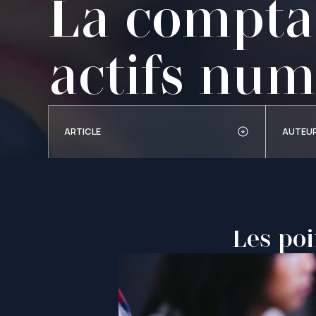
La comptab
actifs num
ARTICLE
AUTEU
Les poi