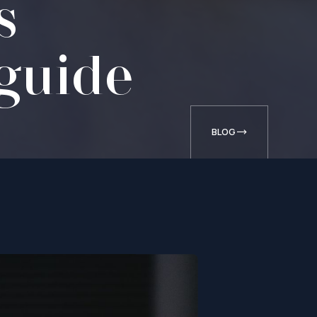
s
 guide
BLOG