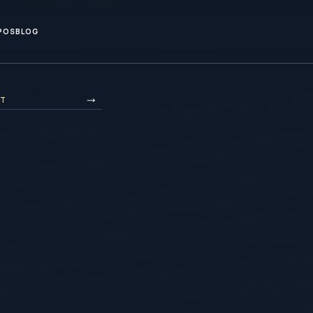
POS
BLOG
ST